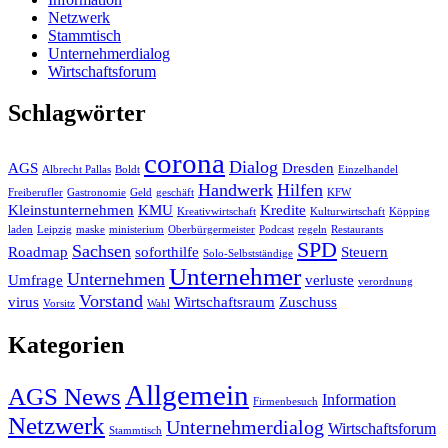
Netzwerk
Stammtisch
Unternehmerdialog
Wirtschaftsforum
Schlagwörter
corona
Dialog
AGS
Dresden
Albrecht Pallas
Boldt
Einzelhandel
Handwerk
Hilfen
Freiberufler
Gastronomie
Geld
geschäft
KFW
Kleinstunternehmen
KMU
Kredite
Kreativwirtschaft
Kulturwirtschaft
Köpping
laden
Leipzig
maske
ministerium
Oberbürgermeister
Podcast
regeln
Restaurants
SPD
Sachsen
Roadmap
soforthilfe
Steuern
Solo-Selbstständige
Unternehmer
Unternehmen
Umfrage
verluste
verordnung
Vorstand
virus
Wirtschaftsraum
Zuschuss
Vorsitz
Wahl
Kategorien
Allgemein
AGS News
Information
Firmenbesuch
Netzwerk
Unternehmerdialog
Wirtschaftsforum
Stammtisch