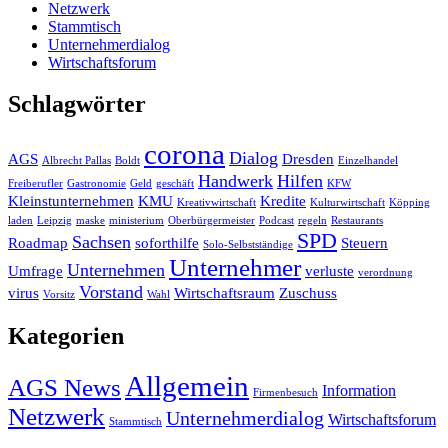
Netzwerk
Stammtisch
Unternehmerdialog
Wirtschaftsforum
Schlagwörter
corona
Dialog
AGS
Dresden
Albrecht Pallas
Boldt
Einzelhandel
Handwerk
Hilfen
Freiberufler
Gastronomie
Geld
geschäft
KFW
Kleinstunternehmen
KMU
Kredite
Kreativwirtschaft
Kulturwirtschaft
Köpping
laden
Leipzig
maske
ministerium
Oberbürgermeister
Podcast
regeln
Restaurants
SPD
Sachsen
Roadmap
soforthilfe
Steuern
Solo-Selbstständige
Unternehmer
Unternehmen
Umfrage
verluste
verordnung
Vorstand
virus
Wirtschaftsraum
Zuschuss
Vorsitz
Wahl
Kategorien
Allgemein
AGS News
Information
Firmenbesuch
Netzwerk
Unternehmerdialog
Wirtschaftsforum
Stammtisch